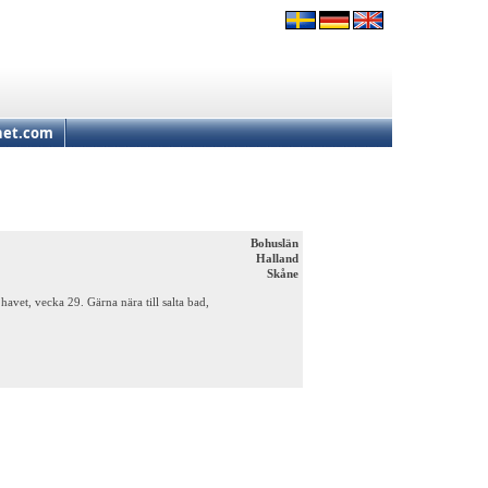
net.com
Bohuslän
Halland
Skåne
avet, vecka 29. Gärna nära till salta bad,