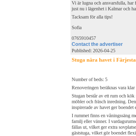
Vi är lugna och ansvarsfulla, har
just nu i lägenhet i Kalmar och h
Tacksam för alla tips!
Sofia
0765910457
Contact the advertiser
Published: 2026-04-25
Stuga nära havet i Färjest
Number of beds: 5
Renoveringen beräknas vara klar i
Stugan består av ett rum och kök 
möbler och fräsch inredning. Den 
inspirerade av havet ger boendet 
I rummet finns en våningssäng med
familj eller vänner. I vardagsrum
fällas ut, vilket ger extra sovpla
gäststuga, vilket gör boendet flexib