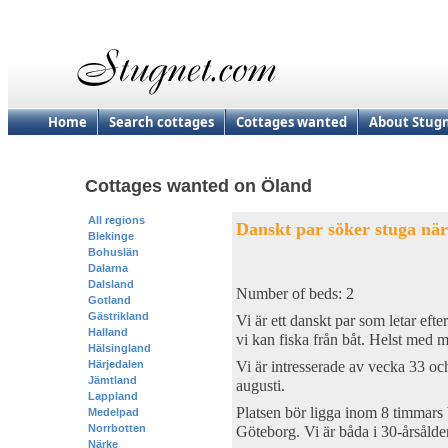
Home
Search cottages
Cottages wanted
About Stug
Cottages wanted on Öland
All regions
Danskt par söker stuga när
Blekinge
Bohuslän
Dalarna
Dalsland
Number of beds: 2
Gotland
Gästrikland
Vi är ett danskt par som letar efte
Halland
vi kan fiska från båt. Helst med mö
Hälsingland
Härjedalen
Vi är intresserade av vecka 33 och
Jämtland
augusti.
Lappland
Platsen bör ligga inom 8 timmars 
Medelpad
Norrbotten
Göteborg. Vi är båda i 30-årsålde
Närke