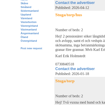
Contact the advertiser
Skåne
Småland
Published: 2026-04-12
Södermanland
Stuga/torp/hus
Uppland
Värmland
Västerbotten
Västergötland
Number of beds: 2
Västmanland
Ångermanland
Hej! 2 pensionärer söker långtidsh
Öland
och avlopp, samt el och vedspis är
Östergötland
skötsamma, inga bet/anmärkningar 
Post new request
granar före grannar. Mvh Karl E
Karl Erik Holmstedt
0730840518
Contact the advertiser
Published: 2026-01-18
Stuga/torp
Number of beds: 2
Hej! Två vuxna med hund och katt