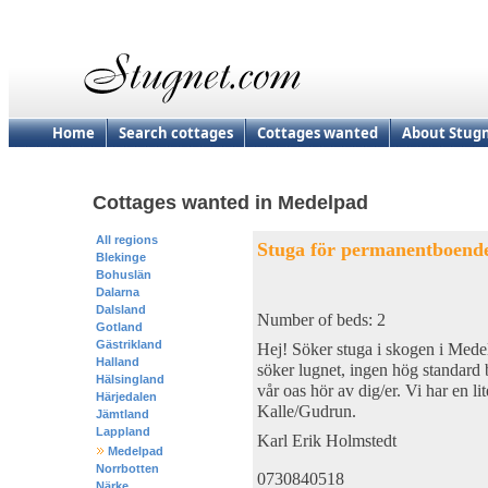
Home
Search cottages
Cottages wanted
About Stug
Cottages wanted in Medelpad
All regions
Stuga för permanentboend
Blekinge
Bohuslän
Dalarna
Dalsland
Number of beds: 2
Gotland
Gästrikland
Hej! Söker stuga i skogen i Medel
Halland
söker lugnet, ingen hög standard b
Hälsingland
vår oas hör av dig/er. Vi har en l
Härjedalen
Kalle/Gudrun.
Jämtland
Lappland
Karl Erik Holmstedt
Medelpad
Norrbotten
0730840518
Närke