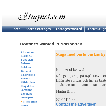
Home
Search cottages
Cottages wanted
About Stug
Cottages wanted in Norrbotten
All regions
Stuga med bastu önskas hy
Blekinge
Bohuslän
Dalarna
Dalsland
Number of beds: 2
Gotland
Gästrikland
Nån gång kring påsk/påsklovet ön
Halland
ligger lite avsides och har en ba
Hälsingland
att åka en bit till nämnda län. Gär
Härjedalen
Jämtland
Martin Bring
Lappland
Medelpad
0705441199
Norrbotten
Contact the advertiser
Närke