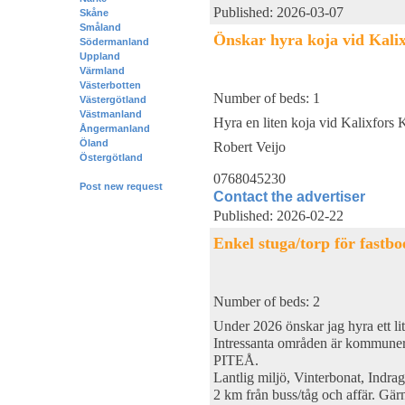
Published: 2026-03-07
Skåne
Småland
Önskar hyra koja vid Kali
Södermanland
Uppland
Värmland
Västerbotten
Number of beds: 1
Västergötland
Västmanland
Hyra en liten koja vid Kalixfors K
Ångermanland
Öland
Robert Veijo
Östergötland
0768045230
Post new request
Contact the advertiser
Published: 2026-02-22
Enkel stuga/torp för fastb
Number of beds: 2
Under 2026 önskar jag hyra ett lit
Intressanta områden är kom
PITEÅ.
Lantlig miljö, Vinterbonat, Indrag
2 km från buss/tåg och affär. Gärn